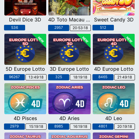
Devil Dice 3D
4D Toto Macau Pools
Sweet Candy 3D
536
2957
512
20:53:16
NEW
NEW
NEW
5D Europe Lotto
3D Europe Lotto
4D Europe Lotto
96267
325
8465
13:49:16
18:19:16
21:49:16
4D Pisces
4D Aries
4D Leo
2979
8985
4801
15:19:16
16:19:16
20:19:16