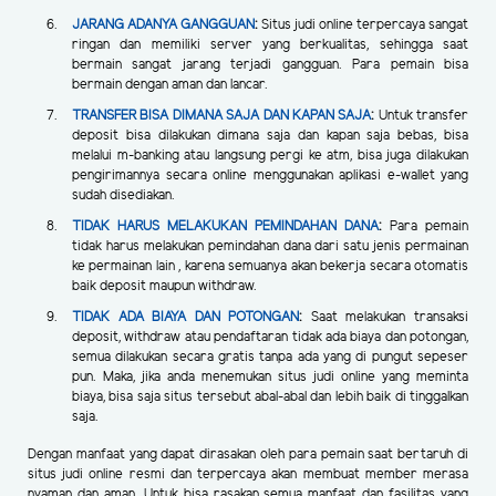
JARANG ADANYA GANGGUAN
:
Situs judi online terpercaya sangat
ringan dan memiliki server yang berkualitas, sehingga saat
bermain sangat jarang terjadi gangguan. Para pemain bisa
bermain dengan aman dan lancar.
TRANSFER BISA DIMANA SAJA DAN KAPAN SAJA
:
Untuk transfer
deposit bisa dilakukan dimana saja dan kapan saja bebas, bisa
melalui m-banking atau langsung pergi ke atm, bisa juga dilakukan
pengirimannya secara online menggunakan aplikasi e-wallet yang
sudah disediakan.
TIDAK HARUS MELAKUKAN PEMINDAHAN DANA
:
Para pemain
tidak harus melakukan pemindahan dana dari satu jenis permainan
ke permainan lain , karena semuanya akan bekerja secara otomatis
baik deposit maupun withdraw.
TIDAK ADA BIAYA DAN POTONGAN
:
Saat melakukan transaksi
deposit, withdraw atau pendaftaran tidak ada biaya dan potongan,
semua dilakukan secara gratis tanpa ada yang di pungut sepeser
pun. Maka, jika anda menemukan situs judi online yang meminta
biaya, bisa saja situs tersebut abal-abal dan lebih baik di tinggalkan
saja.
Dengan manfaat yang dapat dirasakan oleh para pemain saat bertaruh di
situs judi online resmi dan terpercaya akan membuat member merasa
nyaman dan aman. Untuk bisa rasakan semua manfaat dan fasilitas yang