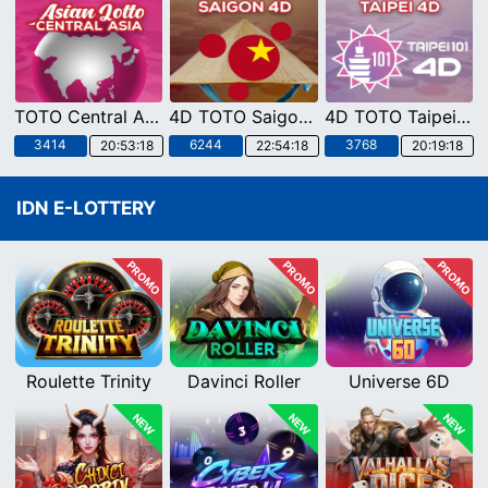
TOTO Central Asia
4D TOTO Saigon POOLS
4D TOTO Taipei POOLS
3414
6244
3768
20:53:16
22:54:16
20:19:16
IDN E-LOTTERY
PROMO
PROMO
PROMO
Roulette Trinity
Davinci Roller
Universe 6D
NEW
NEW
NEW