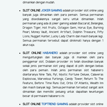
dimainkan dengan mudah.
SLOT ONLINE
JOKER GAMING
adalah provider slot online yang
banyak juga dimainkan oleh para pemain. Semua permainan
yang disediakannya sangat seru untuk dimainkan. Inilah
permainan yang ada di joker gaming adalah Baccarat, Belangkai,
Dragon Tiger, Hot Fruits, Octagon Gem, Horus Eye, Burning
Pearl, Money Vault, Ancient Artifact, Dolphin Treasure, Fifty
Lions, Nugget Hunter, Lucky Lady Charm dan masih banyak lagi.
Semua permainan tersebut dapat dinikmati hanya dengan 1
akun saja.
SLOT ONLINE
HABANERO
adalah provider slot online yang
menguntungkan dan banyak juga di mainkan oleh para
penggemar slot. Didalam provider ini telah disedikan banyak
sekali jenis permainan slot yang dapat di pilih dengan bebas
oleh para pemain. Inilah jenis permainan slot habanero
diantaranya Nine Tails, Fly!, Mystic Fortune Deluxe, Calaveras
Explosivas, Marvelous Furlongs, Candy Tower, Return To The
Feature, Before Time Runs Out, Orbs Of Atlantis, Wealth Inn
dan masih banyak lagi. Semua permainan tersebut sangat asik
dimainkan dan memiliki peluang untuk dapatkan keuntungan
besar di permaiann habanero ini.
SLOT ONLINE
TOPTREND GAMING
adalah provider slot online