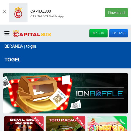
×
CAPITAL303
Download
CAPITAL303 Mobile App
MASUK
DAFTAR
togel
BERANDA
TOGEL
PROMO
PROMO
NEW