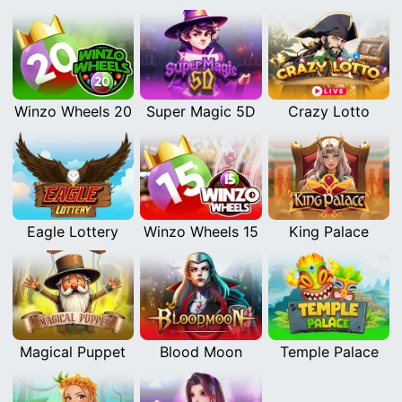
Winzo Wheels 20
Super Magic 5D
Crazy Lotto
Eagle Lottery
Winzo Wheels 15
King Palace
Magical Puppet
Blood Moon
Temple Palace