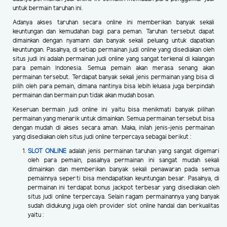
untuk bermain taruhan ini.
Adanya akses taruhan secara online ini memberikan banyak sekali
keuntungan dan kemudahan bagi para peman. Taruhan tersebut dapat
dimainkan dengan nyamann dan banyak sekali peluang untuk dapatkan
keuntungan. Pasalnya, di setiap permainan judi online yang disediakan oleh
situs judi ini adalah permainan judi online yang sangat terkenal di kalangan
para pemain Indonesia. Semua pemain akan merasa senang akan
permainan tersebut. Terdapat banyak sekali jenis permainan yang bisa di
pilih oleh para pemain, dimana nantinya bisa lebih leluasa juga berpindah
permainan dan bermain pun tidak akan mudah bosan.
Keseruan bermain judi online ini yaitu bisa menikmati banyak pilihan
permainan yang menarik untuk dimainkan. Semua permainan tersebut bisa
dengan mudah di akses secara aman. Maka, inilah jenis-jenis permainan
yang disediakan oleh situs judi online terpercaya sebagai berikut :
SLOT ONLINE
adalah jenis permainan taruhan yang sangat digemari
oleh para pemain, pasalnya permainan ini sangat mudah sekali
dimainkan dan memberikan banyak sekali penawaran pada semua
pemainnya seperti bisa mendapatkan keuntungan besar. Pasalnya, di
permainan ini terdapat bonus jackpot terbesar yang disediakan oleh
situs judi online terpercaya. Selain ragam permainannya yang banyak
sudah didukung juga oleh provider slot online handal dan berkualitas
yaitu :