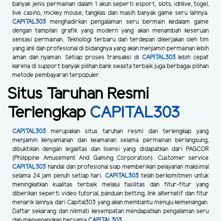
banyak jenis permainan dalam 1 akun seperti esport, slots, idnlive, togel,
live casino, mickey mouse, tangkas dan masih banyak game seru lainnya.
CAPITAL303
menghadirkan pengalaman seru bermain kedalam game
dengan tampilan grafik yang modern yang akan menambah keseruan
sensasi permainan. Teknologi terbaru dan terdepan dikerjakan oleh tim
yang ahli dan profesional di bidangnya yang akan menjamin permainan lebih
aman dan nyaman. Setiap proses transaksi di
CAPITAL303
lebih cepat
karena di support banyak pilihan bank swasta terbaik juga berbagai pilihan
metode pembayaran terpopuler.
Situs Taruhan Resmi
Terlengkap
CAPITAL303
CAPITAL303
merupakan situs taruhan resmi dan terlengkap yang
menjamin kenyamanan dan keamanan selama permainan berlangsung,
dibuktikan dengan legalitas dan lisensi yang didapatkan dari PAGCOR
(Philippine Amusement And Gaming Corporation). Customer service
CAPITAL303
handal dan profesional siap memberikan pelayanan maksimal
selama 24 jam penuh setiap hari.
CAPITAL303
telah berkomitmen untuk
meningkatkan kualitas terbaik melalui fasilitas dan fitur-fitur yang
diberikan seperti video tutorial, panduan betting, link alternatif dan fitur
menarik lainnya dari Capital303 yang akan membantu menuju kemenangan.
Daftar sekarang dan nikmati kesempatan mendapatkan pengalaman seru
dan menyenangkan bersama
CAPITAL303
.