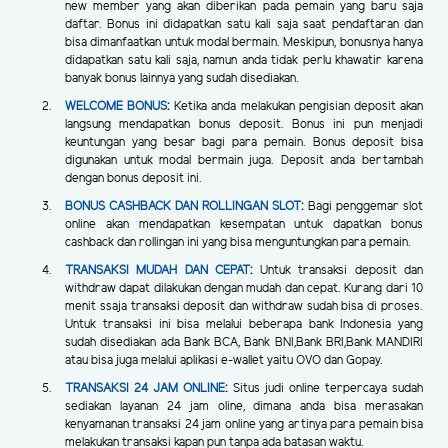
new member yang akan diberikan pada pemain yang baru saja
daftar. Bonus ini didapatkan satu kali saja saat pendaftaran dan
bisa dimanfaatkan untuk modal bermain. Meskipun, bonusnya hanya
didapatkan satu kali saja, namun anda tidak perlu khawatir karena
banyak bonus lainnya yang sudah disediakan.
WELCOME BONUS
:
Ketika anda melakukan pengisian deposit akan
langsung mendapatkan bonus deposit. Bonus ini pun menjadi
keuntungan yang besar bagi para pemain. Bonus deposit bisa
digunakan untuk modal bermain juga. Deposit anda bertambah
dengan bonus deposit ini.
BONUS CASHBACK DAN ROLLINGAN SLOT
:
Bagi penggemar slot
online akan mendapatkan kesempatan untuk dapatkan bonus
cashback dan rollingan ini yang bisa menguntungkan para pemain.
TRANSAKSI MUDAH DAN CEPAT
:
Untuk transaksi deposit dan
withdraw dapat dilakukan dengan mudah dan cepat. Kurang dari 10
menit ssaja transaksi deposit dan withdraw sudah bisa di proses.
Untuk transaksi ini bisa melalui beberapa bank Indonesia yang
sudah disediakan ada Bank BCA, Bank BNI,Bank BRI,Bank MANDIRI
atau bisa juga melalui aplikasi e-wallet yaitu OVO dan Gopay.
TRANSAKSI 24 JAM ONLINE
:
Situs judi online terpercaya sudah
sediakan layanan 24 jam oline, dimana anda bisa merasakan
kenyamanan transaksi 24 jam online yang artinya para pemain bisa
melakukan transaksi kapan pun tanpa ada batasan waktu.