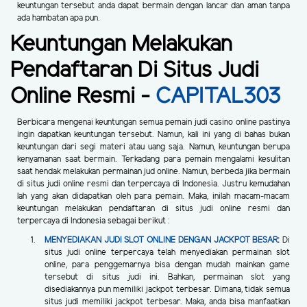
keuntungan tersebut anda dapat bermain dengan lancar dan aman tanpa
ada hambatan apa pun.
Keuntungan Melakukan
Pendaftaran Di Situs Judi
Online Resmi -
CAPITAL303
Berbicara mengenai keuntungan semua pemain judi casino online pastinya
ingin dapatkan keuntungan tersebut. Namun, kali ini yang di bahas bukan
keuntungan dari segi materi atau uang saja. Namun, keuntungan berupa
kenyamanan saat bermain. Terkadang para pemain mengalami kesulitan
saat hendak melakukan permainan jud online. Namun, berbeda jika bermain
di situs judi online resmi dan terpercaya di Indonesia. Justru kemudahan
lah yang akan didapatkan oleh para pemain. Maka, inilah macam-macam
keuntungan melakukan pendaftaran di situs judi online resmi dan
terpercaya di Indonesia sebagai berikut :
MENYEDIAKAN JUDI SLOT ONLINE DENGAN JACKPOT BESAR
:
Di
situs judi online terpercaya telah menyediakan permainan slot
online, para penggemarnya bisa dengan mudah mainkan game
tersebut di situs judi ini. Bahkan, permainan slot yang
disediakannya pun memiliki jackpot terbesar. Dimana, tidak semua
situs judi memiliki jackpot terbesar. Maka, anda bisa manfaatkan