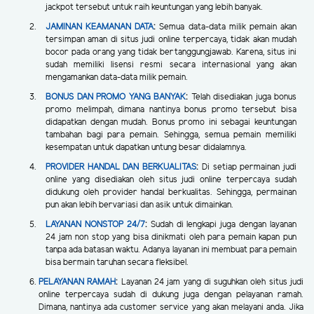
jackpot tersebut untuk raih keuntungan yang lebih banyak.
JAMINAN KEAMANAN DATA
:
Semua data-data milik pemain akan
tersimpan aman di situs judi online terpercaya, tidak akan mudah
bocor pada orang yang tidak bertanggungjawab. Karena, situs ini
sudah memiliki lisensi resmi secara internasional yang akan
mengamankan data-data milik pemain.
BONUS DAN PROMO YANG BANYAK
:
Telah disediakan juga bonus
promo melimpah, dimana nantinya bonus promo tersebut bisa
didapatkan dengan mudah. Bonus promo ini sebagai keuntungan
tambahan bagi para pemain. Sehingga, semua pemain memiliki
kesempatan untuk dapatkan untung besar didalamnya.
PROVIDER HANDAL DAN BERKUALITAS
:
Di setiap permainan judi
online yang disediakan oleh situs judi online terpercaya sudah
didukung oleh provider handal berkualitas. Sehingga, permainan
pun akan lebih bervariasi dan asik untuk dimainkan.
LAYANAN NONSTOP 24/7
:
Sudah di lengkapi juga dengan layanan
24 jam non stop yang bisa dinikmati oleh para pemain kapan pun
tanpa ada batasan waktu. Adanya layanan ini membuat para pemain
bisa bermain taruhan secara fleksibel.
PELAYANAN RAMAH
:
Layanan 24 jam yang di suguhkan oleh situs judi
online terpercaya sudah di dukung juga dengan pelayanan ramah.
Dimana, nantinya ada customer service yang akan melayani anda. Jika