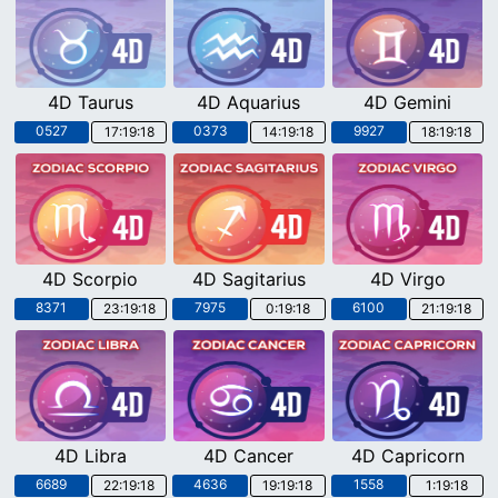
4D Taurus
4D Aquarius
4D Gemini
0527
0373
9927
17:19:16
14:19:16
18:19:16
4D Scorpio
4D Sagitarius
4D Virgo
8371
7975
6100
23:19:16
0:19:16
21:19:16
4D Libra
4D Cancer
4D Capricorn
6689
4636
1558
22:19:16
19:19:16
1:19:16