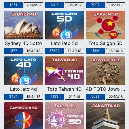
1351
6011
7907
20:49:16
0:53:16
19:29:16
Sydney 4D Lotto
Lato lato 5d
Toto Saigon 5D
1377
27602
48541
15:43:16
12:49:16
16:34:16
Lato lato 4d
Toto Taiwan 4D
4D TOTO Jowo POOLS
3431
1193
5088
15:44:16
21:9:16
22:53:16