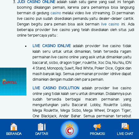
JUDI CASINO ONLINE
adalah salah satu game yang saat ini tengah
booming dikalangan pemain, karena para pemainnya bisa langsung
bermain di gedung
casino
melalui video live streaming. Di permainan
live casino pun sudah disediakan pemandu yaitu dealer-delaer cantik.
Dengan begitu para pemain bisa asik bermain
live casino
ini. Ada
beberapa provider live casino yang telah disediakan oleh situs judi
online terpercaya yaitu :
LIVE CASINO IDNLIVE
adalah provider live casino tidak
kalah seru untuk untuk dimainkan, telah tersedia ragam
permainan live casino online yang asik untuk dimainkan yaitu
baccarat, sicbo, dragon tiger, roulette, Xoc Dia, Niu Niu, IDN
4 Stand, Monopoly, Suwit, Red White, Poker Dice, Oglok dan
masih banyak lagi. Semua permainan provider idnlive dapat
dimainkan dengan mudah oleh para pemain.
LIVE CASINO EVOLUTION
adalah provider live casino
online yang tidak kalah seru untuk dimankan. Didalamnya pun
sudah tersedia berbagai macam permainan yang
menguntungkan yaitu Baccarat Lobby, Roulette Lobby,
Mega Roulette, Mega Sicbo, Mega Wheel, Dragon Tiger,
One Blackjack, Andar Bahar. Semua permainan tersebut
bisa dengan mudah dimainkan oleh para pemain. Anda bisa
bermain menggunakan satu akun saja.
BERANDA
DAFTAR
PROMOSI
LIVE CHAT
LIVE CASINO SEXYGAMING
adalah jenis provider live